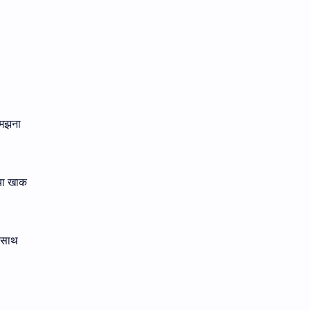
 समझना
 या खाक
े साथ