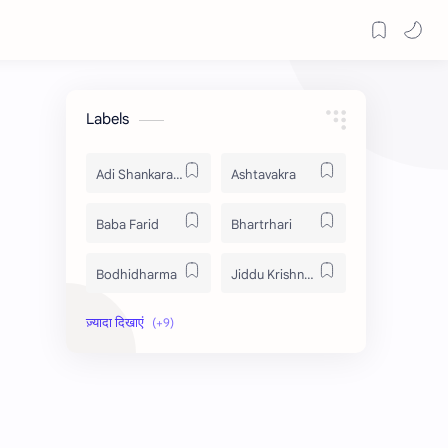
Labels
Adi Shankaracharya
Ashtavakra
Baba Farid
Bhartrhari
Bodhidharma
Jiddu Krishnamurti
Kabir
OSHO
Patanjali
Ramana Maharshi
RUMI
SGGS ji