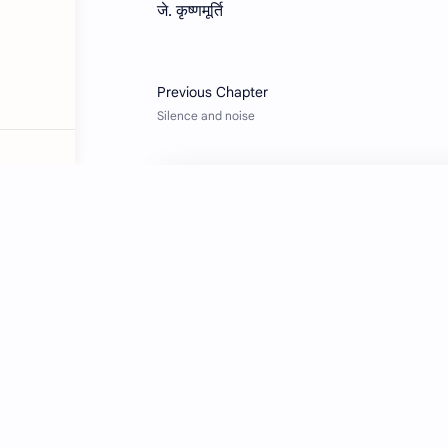
जे. कृष्णमूर्ति
आपको ये पोस्ट पसंद आ सकती हैं
I don't know
Dr