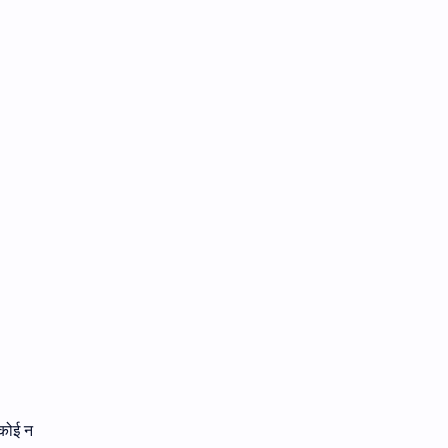
SUFI
Upanishad
ZEN
 कोई न